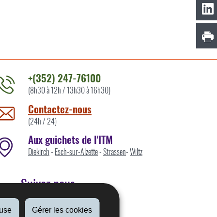
+(352) 247-76100
(8h30 à 12h / 13h30 à 16h30)
ontacter
'ITM
Contactez-nous
ar
(24h / 24)
Aux guichets de l'ITM
Diekirch
-
Esch-sur-Alzette
-
Strassen
-
Wiltz
Suivez nous
fuse
Gérer les cookies
Linkedin