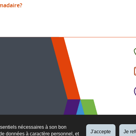
omadaire?
C
l
p
ssentiels nécessaires à son bon
J'accepte
Je re
de données à caractère personnel, et