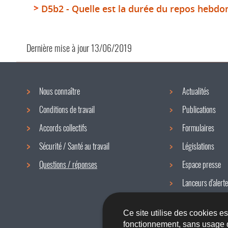
D5b2 - Quelle est la durée du repos hebd
Dernière mise à jour
13/06/2019
Nous connaître
Actualités
Menu
Conditions de travail
Publications
de
Accords collectifs
Formulaires
navigation
Sécurité / Santé au travail
Législations
Questions / réponses
Espace presse
Lanceurs d'alerte
Newsletter
Ce site utilise des cookies e
fonctionnement, sans usage 