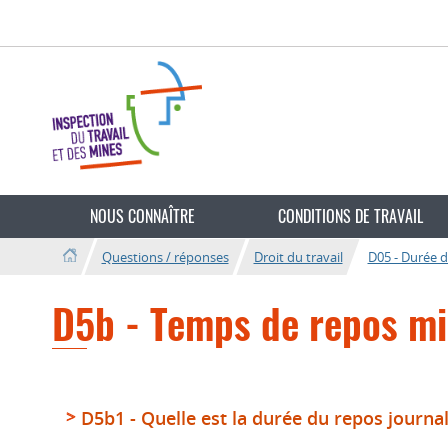
Aller
Aller
à
au
la
contenu
navigation
Changer
de
NOUS CONNAÎTRE
CONDITIONS DE TRAVAIL
langue
Questions / réponses
Droit du travail
D05 - Durée d
D5b - Temps de repos m
D5b1 - Quelle est la durée du repos journal