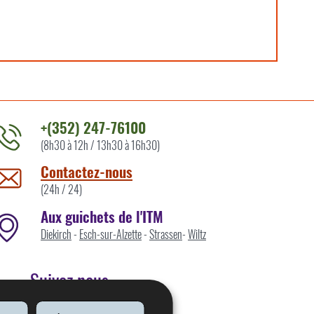
+(352) 247-76100
(8h30 à 12h / 13h30 à 16h30)
ontacter
'ITM
Contactez-nous
ar
(24h / 24)
Aux guichets de l'ITM
Diekirch
-
Esch-sur-Alzette
-
Strassen
-
Wiltz
Suivez nous