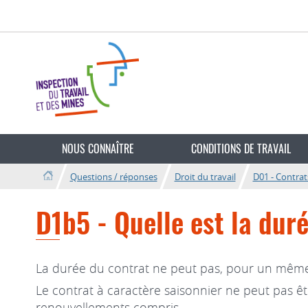
Aller
Aller
à
au
la
contenu
navigation
Changer
de
NOUS CONNAÎTRE
CONDITIONS DE TRAVAIL
langue
Questions / réponses
Droit du travail
D01 - Contrats
D1b5 - Quelle est la du
La durée du contrat ne peut pas, pour un même 
Le contrat à caractère saisonnier ne peut pas 
renouvellements compris.