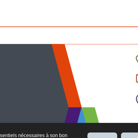
C
l
p
ssentiels nécessaires à son bon