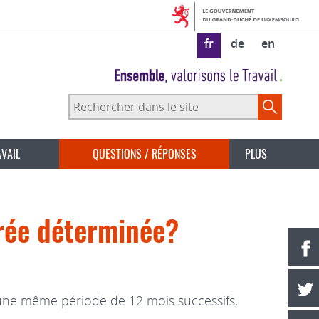
fr
de
en
Rechercher
dans
le
site
AVAIL
QUESTIONS / RÉPONSES
PLUS
urée déterminée?
 une même période de 12 mois successifs,