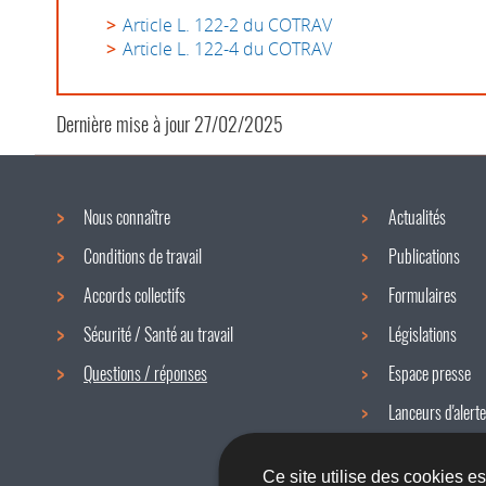
Article L. 122-2 du COTRAV
Article L. 122-4 du COTRAV
Dernière mise à jour
27/02/2025
Nous connaître
Actualités
Menu
Conditions de travail
Publications
de
Accords collectifs
Formulaires
navigation
Sécurité / Santé au travail
Législations
Questions / réponses
Espace presse
Lanceurs d'alerte
Newsletter
Ce site utilise des cookies e