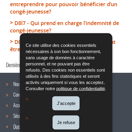
entreprendre pour pouvoir bénéficier d’un
congé-jeunesse?
D8l7 - Qui prend en charge l’indemnité de
congé-jeunesse?
D8l8 - Est-ce que le congé-jeunesse peut
Ce site utilise des cookies essentiels
être différé par l’employeur?
nécessaires à son bon fonctionnement,
sans usage de données à caractère
Dernière mise à jour
13/06/2019
personnel, et ne pouvant pas être
refusés. Des cookies non essentiels sont
utilisés à des fins statistiques et seront
activés uniquement si vous les acceptez.
Nous connaître
Consulter notre
politique de confidentialité
.
Conditions de travail
Menu
J'accepte
Accords collectifs
de
Sécurité / Santé au travail
navigation
Je refuse
Questions / réponses