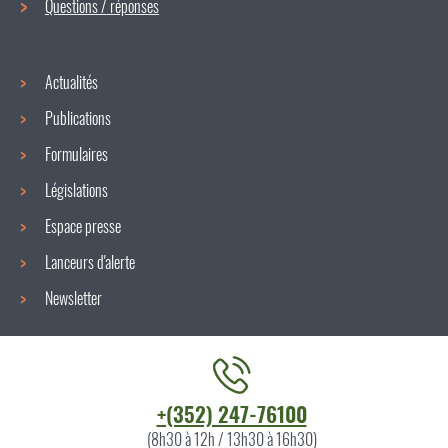
navigation
Questions / réponses
Actualités
Publications
Formulaires
Législations
Espace presse
Lanceurs d'alerte
Newsletter
Contacter
+(352) 247-76100
l'ITM
(8h30 à 12h / 13h30 à 16h30)