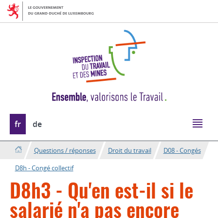
Aller
Aller
à
au
la
contenu
navigation
Changer
fr
de
de
langue
Questions / réponses
Droit du travail
D08 - Congés
D8h - Congé collectif
D8h3 - Qu'en est-il si le
salarié n'a pas encore