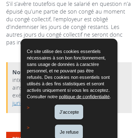
S’il s’avère toutefois que le salarié en question n’a
épuisé qu’une partie de son congé au moment
du congé collectif, l’employeur est obligé
d’indemniser les jours de congé restants. Les
autres jours du congé collectif ne seront donc
pas indemnisés.
Ce site utilise des cookies essentiels
nécessaires à son bon fonctionnement,
sans usage de données à caractère
personnel, et ne pouvant pas être
Nota Bene
: Les demandes en
refusés. Des cookies non essentiels sont
interprétation des conventions collectives
utilisés à des fins statistiques et seront
ainsi que les contestations nées de leur
activés uniquement si vous les acceptez.
exécution relèvent de la compétence des
Consulter notre
politique de confidentialité
.
juridictions du travail
(cf.
D17c29
).
J'accepte
Je refuse