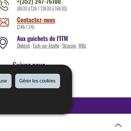
+(352) 247-76100
(8h30 à 12h / 13h30 à 16h30)
ontacter
'ITM
Contactez-nous
ar
(24h / 24)
Aux guichets de l'ITM
Diekirch
-
Esch-sur-Alzette
-
Strassen
-
Wiltz
Suivez nous
fuse
Gérer les cookies
Linkedin
Haut
de