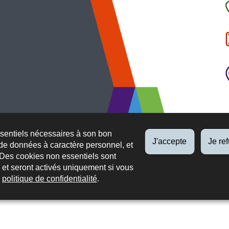
C
l
p
ssentiels nécessaires à son bon
J'accepte
Je re
de données à caractère personnel, et
 Des cookies non essentiels sont
es et seront activés uniquement si vous
e
politique de confidentialité
.
 légaux
Protection des données