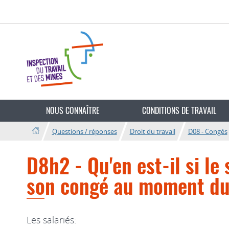
Aller
Aller
à
au
la
contenu
navigation
Changer
de
NOUS CONNAÎTRE
CONDITIONS DE TRAVAIL
langue
Questions / réponses
Droit du travail
D08 - Congés
D8h2 - Qu'en est-il si le
son congé au moment du 
Les salariés: