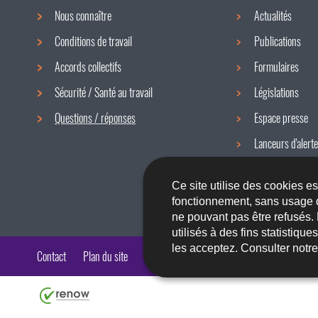
Nous connaître
Actualités
Menu
Conditions de travail
Publications
de
Accords collectifs
Formulaires
navigation
Sécurité / Santé au travail
Législations
Questions / réponses
Espace presse
Lanceurs d'alerte
Newsletter
Ce site utilise des cookies e
fonctionnement, sans usage 
ne pouvant pas être refusés.
utilisés à des fins statistiqu
les acceptez. Consulter notr
Contact
Plan du site
A propos du site
Accessibilité
Aspects