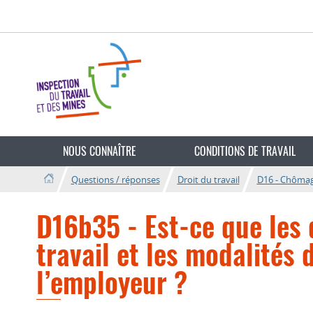
Aller
Aller
à
au
la
contenu
navigation
Changer
de
NOUS CONNAÎTRE
CONDITIONS DE TRAVAIL
langue
Questions / réponses
Droit du travail
D16 - Chômage
D16b35 - Est-ce que les
travail et les modalités
l’employeur ?