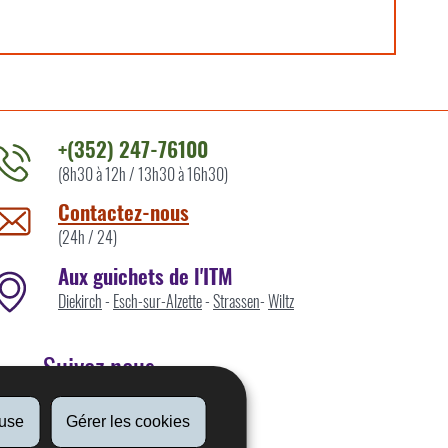
+(352) 247-76100
(8h30 à 12h / 13h30 à 16h30)
ontacter
'ITM
Contactez-nous
ar
(24h / 24)
Aux guichets de l'ITM
Diekirch
-
Esch-sur-Alzette
-
Strassen
-
Wiltz
Suivez nous
fuse
Gérer les cookies
Linkedin