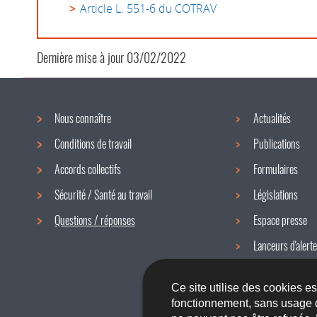
Article L. 551-6 du COTRAV
Dernière mise à jour
03/02/2022
Nous connaître
Actualités
Menu
Conditions de travail
Publications
de
Accords collectifs
Formulaires
navigation
Sécurité / Santé au travail
Législations
Questions / réponses
Espace presse
Lanceurs d'alerte
Newsletter
Ce site utilise des cookies e
fonctionnement, sans usage 