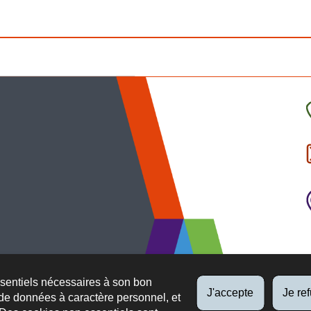
C
l
p
ssentiels nécessaires à son bon
J'accepte
Je re
de données à caractère personnel, et