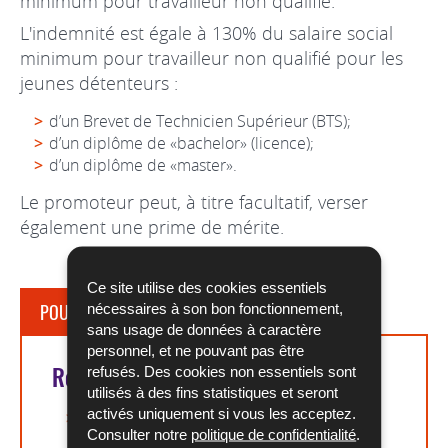
minimum pour travailleur non qualifié.
L'indemnité est égale à 130% du salaire social
minimum pour travailleur non qualifié pour les
jeunes détenteurs :
d’un Brevet de Technicien Supérieur (BTS);
d’un diplôme de «bachelor» (licence);
d’un diplôme de «master».
Le promoteur peut, à titre facultatif, verser
également une prime de mérite.
Ce site utilise des cookies essentiels
POUR EN SAVOIR PLUS
nécessaires à son bon fonctionnement,
sans usage de données à caractère
personnel, et ne pouvant pas être
Références légales
refusés. Des cookies non essentiels sont
utilisés à des fins statistiques et seront
activés uniquement si vous les acceptez.
Article L. 543-19 du COTRAV
Consulter notre
politique de confidentialité
.