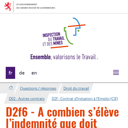
Aller
Aller
à
au
la
contenu
navigation
Changer
fr
de
en
de
langue
Questions / réponses
Droit du travail
D02 - Autres contrats
D2f - Contrat d’Initiation à l’Emploi (CIE)
D2f6 - A combien s’élève
l’indemnité que doit