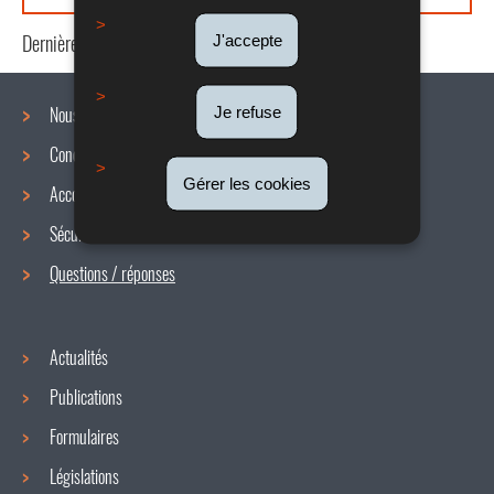
Dernière mise à jour
21/07/2020
J'accepte
Nous connaître
Je refuse
Conditions de travail
Menu
Gérer les cookies
Accords collectifs
de
Sécurité / Santé au travail
navigation
Questions / réponses
Actualités
Publications
Formulaires
Législations