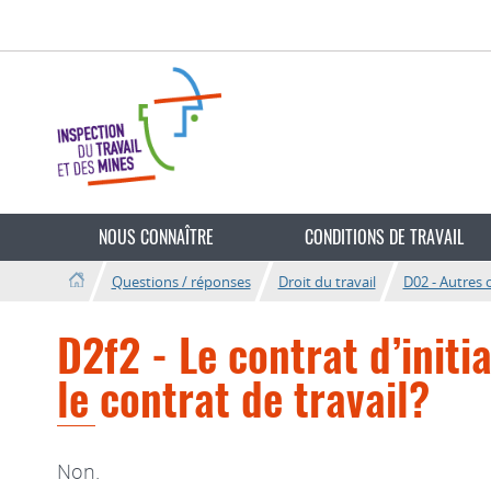
Aller
Aller
à
au
la
contenu
navigation
Changer
de
NOUS CONNAÎTRE
CONDITIONS DE TRAVAIL
langue
Questions / réponses
Droit du travail
D02 - Autres 
D2f2 - Le contrat d’init
le contrat de travail?
Non.