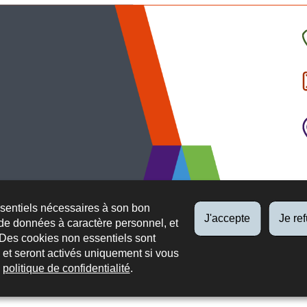
C
l
p
ssentiels nécessaires à son bon
J'accepte
Je re
de données à caractère personnel, et
 Des cookies non essentiels sont
es et seront activés uniquement si vous
e
politique de confidentialité
.
 légaux
Protection des données