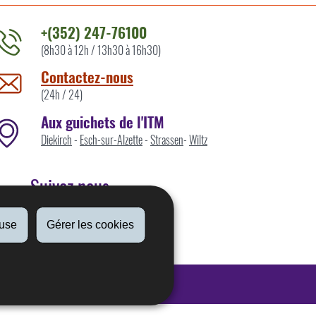
+(352) 247-76100
(8h30 à 12h / 13h30 à 16h30)
ontacter
'ITM
Contactez-nous
ar
(24h / 24)
Aux guichets de l'ITM
Diekirch
-
Esch-sur-Alzette
-
Strassen
-
Wiltz
Suivez nous
fuse
Gérer les cookies
Linkedin