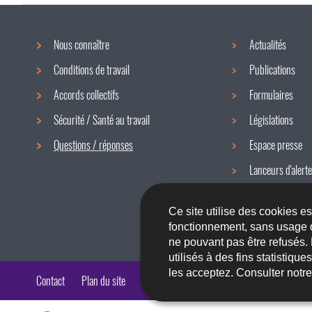
Nous connaître
Actualités
Menu
Conditions de travail
Publications
de
Accords collectifs
Formulaires
navigation
Sécurité / Santé au travail
Législations
Questions / réponses
Espace presse
Lanceurs d'alerte
Newsletter
Ce site utilise des cookies e
fonctionnement, sans usage 
ne pouvant pas être refusés.
utilisés à des fins statistiqu
les acceptez. Consulter notr
Contact
Plan du site
A propos du site
Accessibilité
Aspects