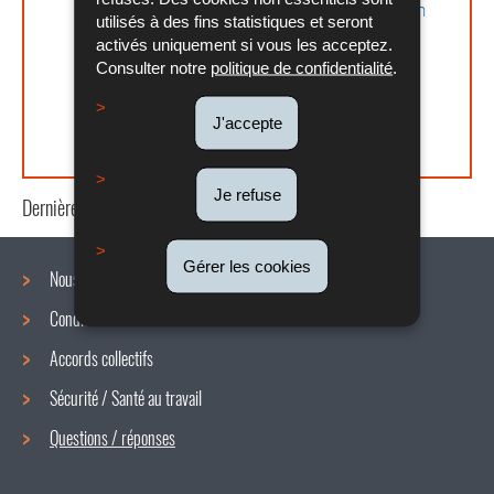
général des fonctionnaires communaux, en
utilisés à des fins statistiques et seront
vue de la transposition de la directive (UE)
activés uniquement si vous les acceptez.
2019/1152 du Parlement européen et du
Consulter notre
politique de confidentialité
.
Conseil du 20 juin 2019 relative à des
conditions de travail transparentes et
J'accepte
prévisibles dans l’Union européenne
Je refuse
Dernière mise à jour
08/08/2024
Gérer les cookies
Nous connaître
Conditions de travail
Menu
Accords collectifs
de
Sécurité / Santé au travail
navigation
Questions / réponses