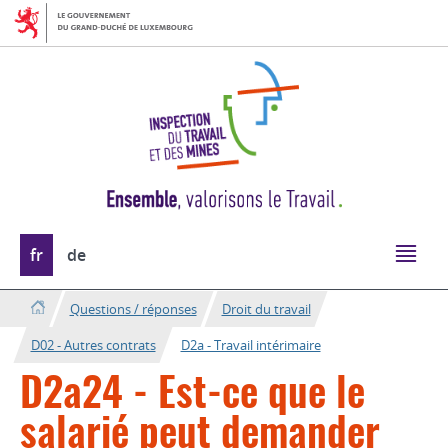
Aller
Aller
à
au
la
contenu
navigation
Changer
fr
de
de
langue
Questions / réponses
Droit du travail
D02 - Autres contrats
D2a - Travail intérimaire
D2a24 - Est-ce que le
salarié peut demander