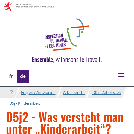
Zur
Zum
Navigation
Inhalt
Sprache
fr
de
wechseln
Fragen / Antworten
Arbeitsrecht
D05 - Arbeitszeit
D5j - Kinderarbeit
D5j2 - Was versteht man
unter „Kinderarbeit“?