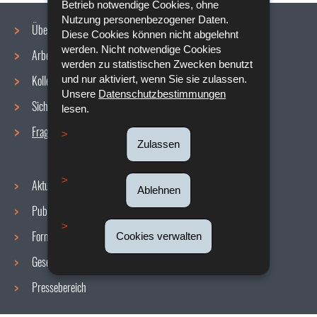
Betrieb notwendige Cookies, ohne
Nutzung personenbezogener Daten.
Über uns
Diese Cookies können nicht abgelehnt
werden. Nicht notwendige Cookies
Arbeitsbedingungen
Navigationsmenü
werden zu statistischen Zwecken benutzt
Kollektive Vereinbarungen
und nur aktiviert, wenn Sie sie zulassen.
Unsere
Datenschutzbestimmungen
Sicherheit/Gesundheit am Arbeitsplatz
lesen.
Fragen / Antworten
Zulassen
Aktuelles
Ablehnen
Publikationen
Formulare
Cookies verwalten
Gesetzgebung
Pressebereich