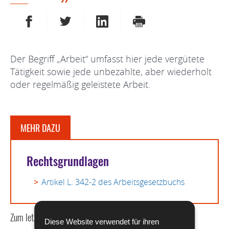
AUF FACEBOOK TEILEN
AUF TWITTER TEILEN
AUF LINKEDIN TEILEN
DRUCKEN
Der Begriff „Arbeit“ umfasst hier jede vergütete
Tätigkeit sowie jede unbezahlte, aber wiederholt
oder regelmäßig geleistete Arbeit.
MEHR DAZU
Rechtsgrundlagen
Artikel L. 342-2 des Arbeitsgesetzbuchs
Zum letzten Mal aktualisiert am
15/07/2020
Diese Website verwendet für ihren