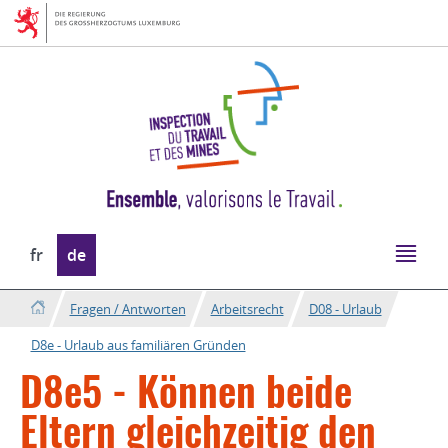
Zur
Zum
Navigation
Inhalt
Sprache
fr
de
wechseln
Fragen / Antworten
Arbeitsrecht
D08 - Urlaub
D8e - Urlaub aus familiären Gründen
D8e5 - Können beide
Eltern gleichzeitig den