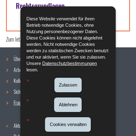
Rechtsgrundlagen
Artikel L. 234-52 des Arbeitsgesetzbuchs
Diese Website verwendet für ihren
Betrieb notwendige Cookies, ohne
Nutzung personenbezogener Daten.
Diese Cookies können nicht abgelehnt
Zum letzten Mal aktualisiert am
16/07/2020
werden. Nicht notwendige Cookies
werden zu statistischen Zwecken benutzt
und nur aktiviert, wenn Sie sie zulassen.
Über uns
Unsere
Datenschutzbestimmungen
Arbeitsbedingungen
lesen.
Navigationsmenü
Kollektive Vereinbarungen
Zulassen
Sicherheit/Gesundheit am Arbeitsplatz
Fragen / Antworten
Ablehnen
Cookies verwalten
Aktuelles