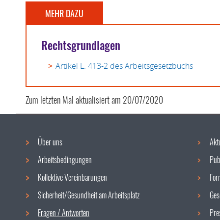
MEHR DAZU
Rechtsgrundlagen
Artikel L. 413-2 des Arbeitsgesetzbuchs
Zum letzten Mal aktualisiert am
20/07/2020
Über uns
Akt
Navigationsmenü
Arbeitsbedingungen
Pub
Kollektive Vereinbarungen
For
Sicherheit/Gesundheit am Arbeitsplatz
Ges
Fragen / Antworten
Pre