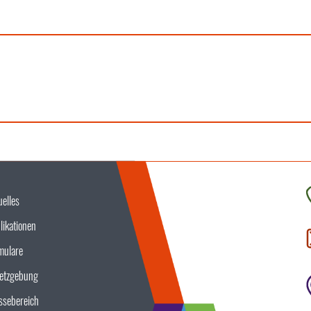
uelles
K
likationen
S
u
mulare
etzgebung
ssebereich