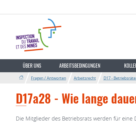
Zur
Zum
Navigation
Inhalt
Sprache
wechseln
ÜBER UNS
ARBEITSBEDINGUNGEN
KOLLE
Fragen / Antworten
Arbeitsrecht
D17 - Betriebsräte
D17a28 - Wie lange dauer
Die Mitglieder des Betriebsrats werden für eine 