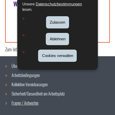
Weitere Informationen
Unsere
Datenschutzbestimmungen
lesen.
Chambre des Salariés
Chambre d’Agriculture
Zulassen
Chambre de Commerce
Chambre des Métiers
Ablehnen
Zum letzten Mal aktualisiert am
21/07/2020
Cookies verwalten
Über uns
Arbeitsbedingungen
Navigationsmenü
Kollektive Vereinbarungen
Sicherheit/Gesundheit am Arbeitsplatz
Fragen / Antworten