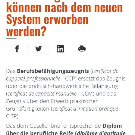
können nach dem neuen
System erworben
werden?
AUF FACEBOOK TEILEN
AUF TWITTER TEILEN
AUF LINKEDIN TEILEN
DRUCKEN
Das
Berufsbefähigungszeugnis
(
certificat de
capacité professionnelle
- CCP) ersetzt das Zeugnis
über die praktisch-handwerkliche Befähigung
(
certificat de capacité manuelle
- CCM) und das
Zeugnis über den Erwerb praktischer
Grundfertigkeiten (
certificat d'initiation pratique
-
CITP).
Das dem Gesellenbrief entsprechende
Diplom
über die berufliche Reife (
diplôme d’aptitude