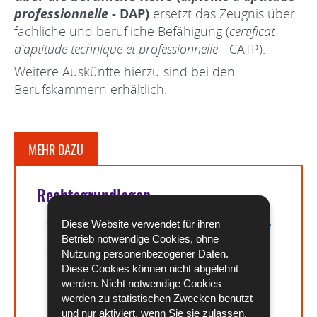
professionnelle
- DAP)
ersetzt das Zeugnis über
fachliche und berufliche Befähigung (
certificat
d’aptitude technique et professionnelle
- CATP).
Weitere Auskünfte hierzu sind bei den
Berufskammern erhältlich.
MEHR DAZU
Rechtsgrundlagen
Loi du 19 décembre 2008 portant réforme
Diese Website verwendet für ihren
de la formation professionnelle
Betrieb notwendige Cookies, ohne
Nutzung personenbezogener Daten.
Loi du 12 juillet 2019 portant modification
Diese Cookies können nicht abgelehnt
du Code du travail et de la loi modifiée du
werden. Nicht notwendige Cookies
19 décembre 2008 portant réforme de la
werden zu statistischen Zwecken benutzt
formation professionnelle
und nur aktiviert, wenn Sie sie zulassen.