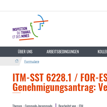
Zur
Zum
Navigation
Inhalt
Sprache
wechseln
ÜBER UNS
ARBEITSBEDINGUNGEN
KOLLE
Formulare
ITM-SST 6228.1 / FOR-ES
Genehmigungsantrag: Ver
Themen
Commodo-Incommodo
Bearbeitet von
ITM