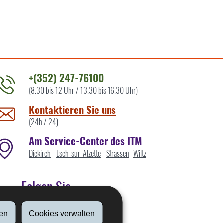
+(352) 247-76100
(8.30 bis 12 Uhr / 13.30 bis 16.30 Uhr)
ontaktieren
ie
Kontaktieren Sie uns
ns
(24h / 24)
Am Service-Center des ITM
Diekirch
-
Esch-sur-Alzette
-
Strassen
-
Wiltz
Folgen Sie
en
Cookies verwalten
Linkedin