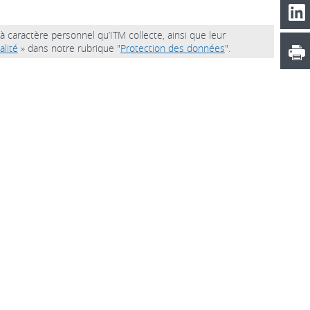
à caractère personnel qu’ITM collecte, ainsi que leur
alité
» dans notre rubrique "
Protection des données
".