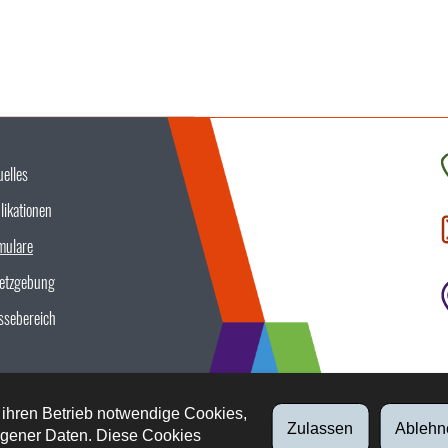
uelles
K
likationen
S
u
mulare
etzgebung
ssebereich
 ihren Betrieb notwendige Cookies,
Zulassen
Ablehn
gener Daten. Diese Cookies