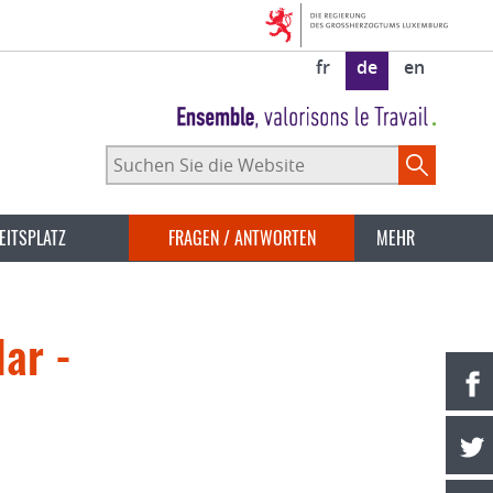
fr
de
en
Suchen
Sie
die
Website
EITSPLATZ
FRAGEN / ANTWORTEN
MEHR
ar -