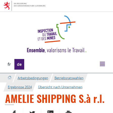
Zur
Zum
Navigation
Inhalt
Sprache
fr
de
wechseln
Arbeitsbedingungen
Betriebsratswahlen
Ergebnisse 2024
Übersicht nach Unternehmen
AMELIE SHIPPING S.à r.l.
AUF FACEBOOK TEILEN
AUF TWITTER TEILEN
AUF LINKEDIN TEILEN
DRUCKEN