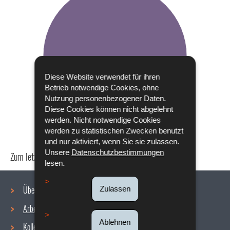
Diese Website verwendet für ihren
Betrieb notwendige Cookies, ohne
Nutzung personenbezogener Daten.
Diese Cookies können nicht abgelehnt
werden. Nicht notwendige Cookies
werden zu statistischen Zwecken benutzt
und nur aktiviert, wenn Sie sie zulassen.
Unsere
Datenschutzbestimmungen
Zum letzten Mal aktualisiert am
24/04/2024
lesen.
Über uns
Zulassen
Arbeitsbedingungen
Navigationsmenü
Ablehnen
Kollektive Vereinbarungen