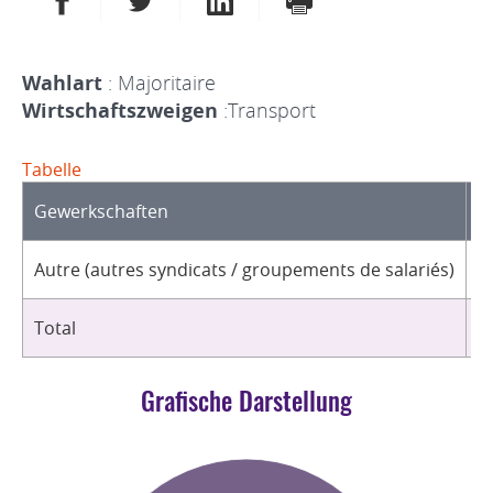
Wahlart
: Majoritaire
Wirtschaftszweigen
:Transport
Tabelle
Gewerkschaften
O
Autre (autres syndicats / groupements de salariés)
2
Total
2
Grafische Darstellung