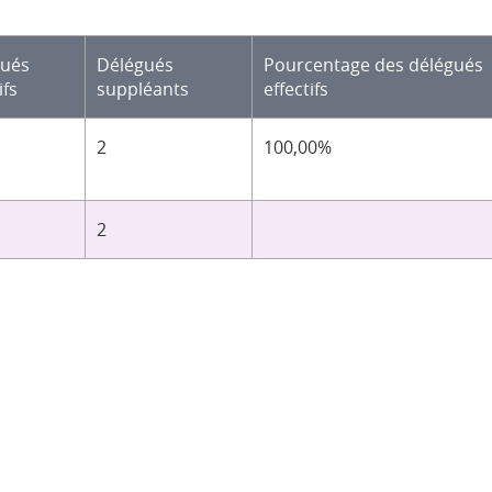
gués
Délégués
Pourcentage des délégués
ifs
suppléants
effectifs
2
100,00%
2