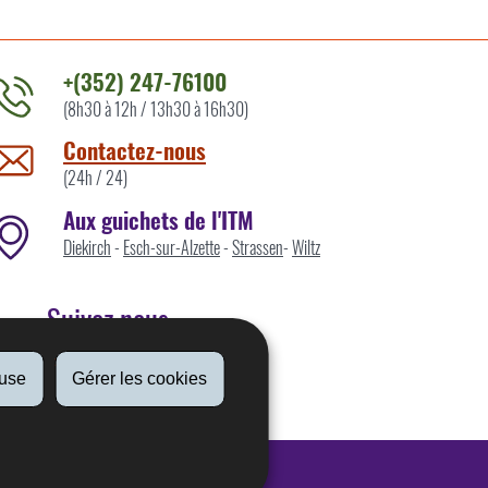
+(352) 247-76100
(8h30 à 12h / 13h30 à 16h30)
ontacter
'ITM
Contactez-nous
ar
(24h / 24)
Aux guichets de l'ITM
Diekirch
-
Esch-sur-Alzette
-
Strassen
-
Wiltz
Suivez nous
fuse
Gérer les cookies
Linkedin