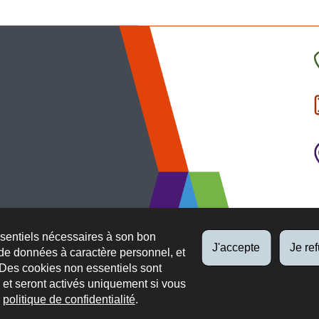
C
l
p
ssentiels nécessaires à son bon
J'accepte
Je re
de données à caractère personnel, et
 Des cookies non essentiels sont
es et seront activés uniquement si vous
e
politique de confidentialité
.
 légaux
Protection des données