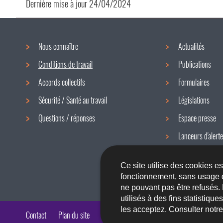
Dernière mise à jour
24/04/2024
Nous connaître
Actualités
Menu
Conditions de travail
Publications
de
Accords collectifs
Formulaires
navigation
Sécurité / Santé au travail
Législations
Questions / réponses
Espace presse
Lanceurs d'alerte
Newsletter
Ce site utilise des cookies e
fonctionnement, sans usage 
ne pouvant pas être refusés.
utilisés à des fins statistiqu
les acceptez. Consulter notr
Contact
Plan du site
A propos du site
Accessibilité
Aspects