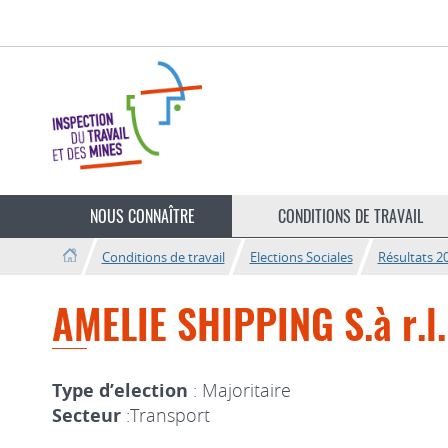
Aller
Aller
à
au
la
contenu
navigation
Changer
de
NOUS CONNAÎTRE
CONDITIONS DE TRAVAIL
langue
Conditions de travail
Elections Sociales
Résultats 2
AMELIE SHIPPING S.à r.l.
Type d’election
: Majoritaire
Secteur
:Transport