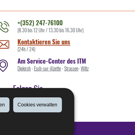
+(352) 247-76100
(8.30 bis 12 Uhr / 13.30 bis 16.30 Uhr)
ontaktieren
ie
Kontaktieren Sie uns
ns
(24h / 24)
Am Service-Center des ITM
Diekirch
-
Esch-sur-Alzette
-
Strassen
-
Wiltz
Folgen Sie
en
Cookies verwalten
Linkedin