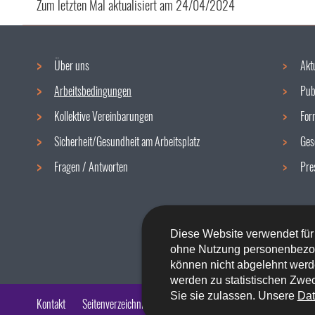
Zum letzten Mal aktualisiert am
24/04/2024
Über uns
Akt
Navigationsmenü
Arbeitsbedingungen
Pub
Kollektive Vereinbarungen
For
Sicherheit/Gesundheit am Arbeitsplatz
Ges
Fragen / Antworten
Pre
Diese Website verwendet für
ohne Nutzung personenbezo
können nicht abgelehnt werd
werden zu statistischen Zwec
Sie sie zulassen. Unsere
Dat
Kontakt
Seitenverzeichnis
Impressum
Barrierefreiheit
Rech