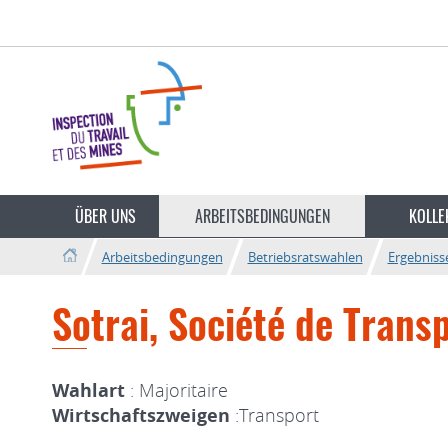
Zur
Zum
Navigation
Inhalt
Sprache
wechseln
ÜBER UNS
ARBEITSBEDINGUNGEN
KOLLE
Arbeitsbedingungen
Betriebsratswahlen
Ergebniss
Sotrai, Société de Trans
Wahlart
: Majoritaire
Wirtschaftszweigen
:Transport