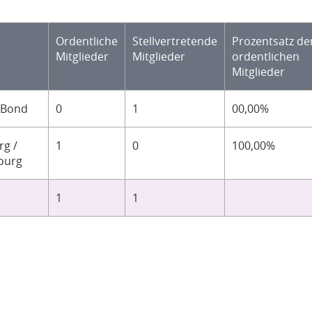
Ordentliche
Stellvertretende
Prozentsatz de
Mitglieder
Mitglieder
ordentlichen
Mitglieder
-Bond
0
1
00,00%
g /
1
0
100,00%
ourg
1
1