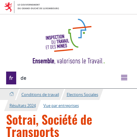
Aller
Aller
à
au
la
contenu
navigation
Changer
fr
de
de
langue
Conditions de travail
Elections Sociales
Résultats 2024
Vue par entreprises
Sotrai, Société de
Transports