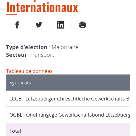
Internationaux
PARTAGER SUR FACEBOOK
PARTAGER SUR TWITTER
PARTAGER SUR LINKEDIN
IMPRIMER
Type d’election
: Majoritaire
Secteur
:Transport
Tableau de données
Syndicats
LCGB - Lëtzebuerger Chrëschtleche Gewerkschafts-Bon
OGBL - Onofhängege Gewerkschaftsbond Lëtzebuerg / 
Total