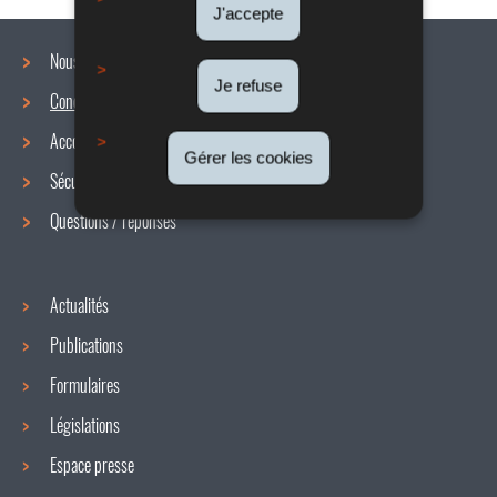
J'accepte
Nous connaître
Je refuse
Conditions de travail
Menu
Accords collectifs
de
Gérer les cookies
Sécurité / Santé au travail
navigation
Questions / réponses
Actualités
Publications
Formulaires
Législations
Espace presse