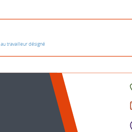
 au travailleur désigné
C
l
p