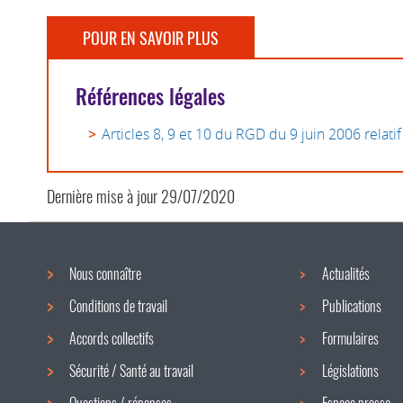
POUR EN SAVOIR PLUS
Références légales
Articles 8, 9 et 10 du RGD du 9 juin 2006 relatif
Dernière mise à jour
29/07/2020
Nous connaître
Actualités
Menu
Conditions de travail
Publications
de
Accords collectifs
Formulaires
navigation
Sécurité / Santé au travail
Législations
Questions / réponses
Espace presse