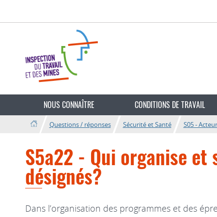
Aller
Aller
à
au
la
contenu
navigation
Changer
de
NOUS CONNAÎTRE
CONDITIONS DE TRAVAIL
langue
Questions / réponses
Sécurité et Santé
S05 - Acteur
S5a22 - Qui organise et 
désignés?
Dans l’organisation des programmes et des épreuv