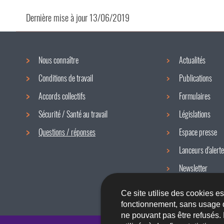
Dernière mise à jour
13/06/2019
Nous connaître
Actualités
Menu
Conditions de travail
Publications
de
Accords collectifs
Formulaires
navigation
Sécurité / Santé au travail
Législations
Questions / réponses
Espace presse
Lanceurs d'alerte
Newsletter
Ce site utilise des cookies e
fonctionnement, sans usage 
ne pouvant pas être refusés.