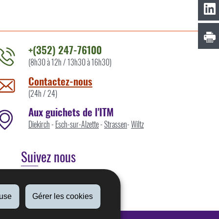
+(352) 247-76100
(8h30 à 12h / 13h30 à 16h30)
ontacter
'ITM
Contactez-nous
ar
(24h / 24)
Aux guichets de l'ITM
Diekirch
-
Esch-sur-Alzette
-
Strassen
-
Wiltz
Suivez nous
Linkedin
fuse
Gérer les cookies