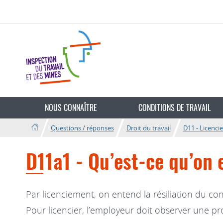
Aller
Aller
à
au
la
contenu
navigation
Changer
de
NOUS CONNAÎTRE
CONDITIONS DE TRAVAIL
langue
Questions / réponses
Droit du travail
D11 - Licenci
D11a1 - Qu’est-ce qu’on 
Par licenciement, on entend la résiliation du con
Pour licencier, l’employeur doit observer une pro