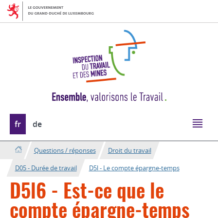
Aller
Aller
à
au
la
contenu
navigation
Changer
fr
de
de
langue
Questions / réponses
Droit du travail
D05 - Durée de travail
D5l - Le compte épargne-temps
D5l6 - Est-ce que le
compte épargne-temps