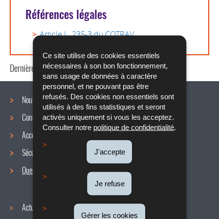
Références légales
Article L. 235-3 du COTRAV
Ce site utilise des cookies essentiels
nécessaires à son bon fonctionnement,
Dernière mise à jour
23/08/2023
sans usage de données à caractère
personnel, et ne pouvant pas être
refusés. Des cookies non essentiels sont
Nous connaître
utilisés à des fins statistiques et seront
Conditions de travail
activés uniquement si vous les acceptez.
Menu
Consulter notre
politique de confidentialité
.
Accords collectifs
de
Sécurité / Santé au travail
J'accepte
navigation
Questions / réponses
Je refuse
Actualités
Gérer les cookies