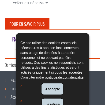
l’enfant est nécessaire.
POUR EN SAVOIR PLUS
Références légales
Ce site utilise des cookies essentiels
nécessaires à son bon fonctionnement,
Article L. 234-53 du COTRAV
sans usage de données à caractère
personnel, et ne pouvant pas être
refusés. Des cookies non essentiels sont
Dernière mise à jour
27/07/2020
utilisés à des fins statistiques et seront
activés uniquement si vous les acceptez.
Consulter notre
politique de confidentialité
.
Nous connaître
Conditions de travail
J'accepte
Menu
Accords collectifs
de
Je refuse