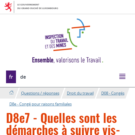
Aller
Aller
à
au
la
contenu
navigation
Changer
fr
de
de
langue
Questions / réponses
Droit du travail
D08 - Congés
D8e - Congé pour raisons familiales
D8e7 - Quelles sont les
démarches à suivre vis-