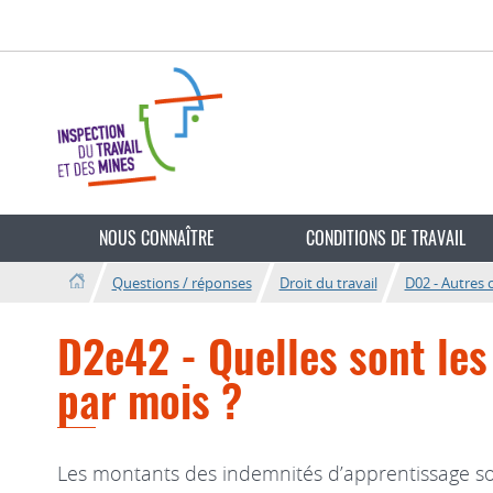
Aller
Aller
à
au
la
contenu
navigation
Changer
de
NOUS CONNAÎTRE
CONDITIONS DE TRAVAIL
langue
Questions / réponses
Droit du travail
D02 - Autres 
D2e42 - Quelles sont les
par mois ?
Les montants des indemnités d’apprentissage son