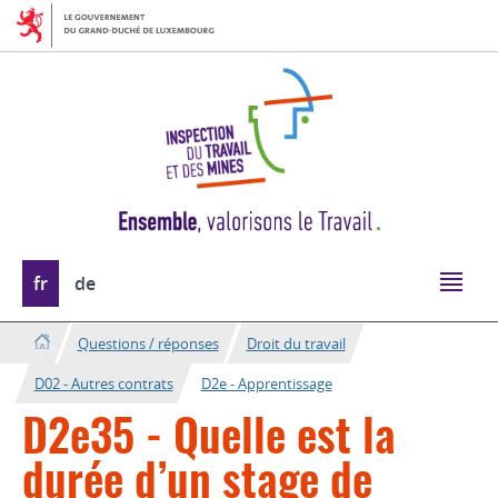
Aller
Aller
à
au
la
contenu
navigation
Changer
fr
de
de
langue
Questions / réponses
Droit du travail
D02 - Autres contrats
D2e - Apprentissage
D2e35 - Quelle est la
durée d’un stage de