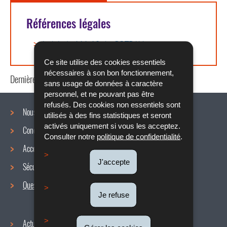
Références légales
Article L. 111-10 du COTRAV
Ce site utilise des cookies essentiels
nécessaires à son bon fonctionnement,
Dernière mise à jour
21/07/2020
sans usage de données à caractère
personnel, et ne pouvant pas être
refusés. Des cookies non essentiels sont
Nous connaître
utilisés à des fins statistiques et seront
activés uniquement si vous les acceptez.
Conditions de travail
Menu
Consulter notre
politique de confidentialité
.
Accords collectifs
de
J'accepte
Sécurité / Santé au travail
navigation
Questions / réponses
Je refuse
Actualités