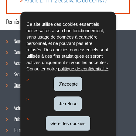
Article L. 111-2 et suivants du COTRAV
Dernière mise à jour
21/07/2020
Ce site utilise des cookies essentiels
nécessaires à son bon fonctionnement,
sans usage de données à caractère
Nous connaître
personnel, et ne pouvant pas être
refusés. Des cookies non essentiels sont
Conditions de travail
Menu
utilisés à des fins statistiques et seront
Accords collectifs
activés uniquement si vous les acceptez.
de
Consulter notre
politique de confidentialité
.
Sécurité / Santé au travail
navigation
J'accepte
Questions / réponses
Je refuse
Actualités
Publications
Gérer les cookies
Formulaires