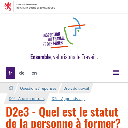
Aller
Aller
à
au
la
contenu
navigation
Changer
fr
de
en
de
langue
Questions / réponses
Droit du travail
D02 - Autres contrats
D2e - Apprentissage
D2e3 - Quel est le statut
de la personne à former?