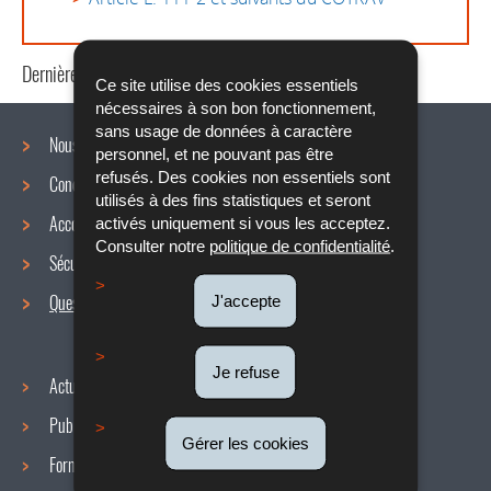
Dernière mise à jour
21/07/2020
Ce site utilise des cookies essentiels
nécessaires à son bon fonctionnement,
sans usage de données à caractère
Nous connaître
personnel, et ne pouvant pas être
refusés. Des cookies non essentiels sont
Conditions de travail
Menu
utilisés à des fins statistiques et seront
Accords collectifs
activés uniquement si vous les acceptez.
de
Consulter notre
politique de confidentialité
.
Sécurité / Santé au travail
navigation
Questions / réponses
J'accepte
Je refuse
Actualités
Publications
Gérer les cookies
Formulaires