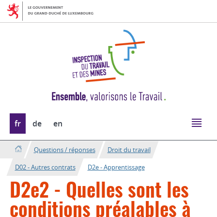
Aller
Aller
à
au
la
contenu
navigation
Changer
fr
de
en
de
langue
Questions / réponses
Droit du travail
D02 - Autres contrats
D2e - Apprentissage
D2e2 - Quelles sont les
conditions préalables à