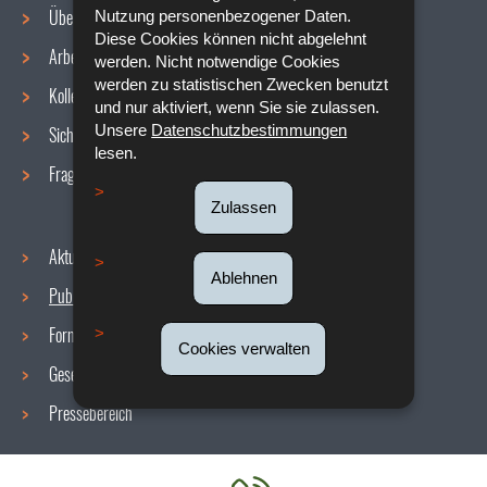
Über uns
Nutzung personenbezogener Daten.
Diese Cookies können nicht abgelehnt
Arbeitsbedingungen
werden. Nicht notwendige Cookies
Navigationsmenü
werden zu statistischen Zwecken benutzt
Kollektive Vereinbarungen
und nur aktiviert, wenn Sie sie zulassen.
Unsere
Datenschutzbestimmungen
Sicherheit/Gesundheit am Arbeitsplatz
lesen.
Fragen / Antworten
Zulassen
Aktuelles
Ablehnen
Publikationen
Formulare
Cookies verwalten
Gesetzgebung
Pressebereich