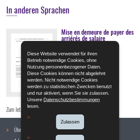
In anderen Sprachen
Mise en demeure de payer des
arriérés de salaire
HERUNTERLADEN
Diese Website verwendet für ihren
Betrieb notwendige Cookies, ohne
Pdf - 29 KB - 1 Seite(n)
Nutzung personenbezogener Daten.
Diese Cookies können nicht abgelehnt
Sprache :
Französisch
werden. Nicht notwendige Cookies
werden zu statistischen Zwecken benutzt
und nur aktiviert, wenn Sie sie zulassen.
Unsere
Datenschutzbestimmungen
lesen.
Zum letzten Mal aktualisiert am
28/10/2019
Zulassen
Über uns