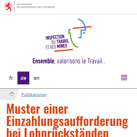
Zur
Zum
Navigation
Inhalt
Sprache
fr
de
en
wechseln
Publikationen
Muster einer
Einzahlungsaufforderung
bei Lohnrückständen