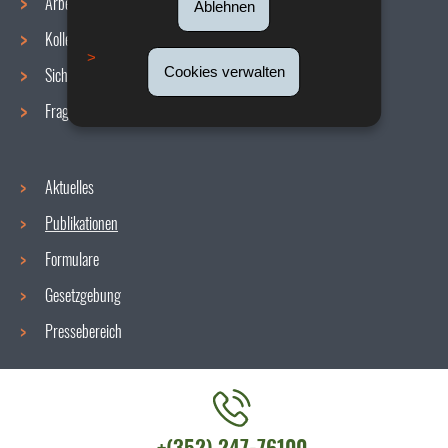
Arbeitsbedingungen
Ablehnen
Navigationsmenü
Kollektive Vereinbarungen
Cookies verwalten
Sicherheit/Gesundheit am Arbeitsplatz
Fragen / Antworten
Aktuelles
Publikationen
Formulare
Gesetzgebung
Pressebereich
Kontaktieren
+(352) 247-76100