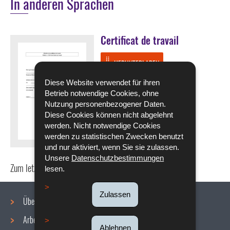
In anderen Sprachen
Certificat de travail
HERUNTERLADEN
Pdf - 32 KB - 1 Seite(n)
Diese Website verwendet für ihren
Betrieb notwendige Cookies, ohne
Sprache :
Nutzung personenbezogener Daten.
Französisch
Diese Cookies können nicht abgelehnt
werden. Nicht notwendige Cookies
werden zu statistischen Zwecken benutzt
und nur aktiviert, wenn Sie sie zulassen.
Unsere
Datenschutzbestimmungen
Zum letzten Mal aktualisiert am
01/07/2026
lesen.
Zulassen
Über uns
Arbeitsbedingungen
Ablehnen