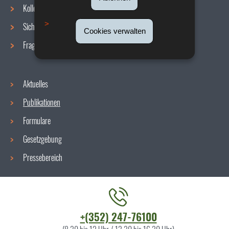
Navigationsmenü
Kollektive Vereinbarungen
Sicherheit/Gesundheit am Arbeitsplatz
Cookies verwalten
Fragen / Antworten
Aktuelles
Publikationen
Formulare
Gesetzgebung
Pressebereich
Kontaktieren
+(352) 247-76100