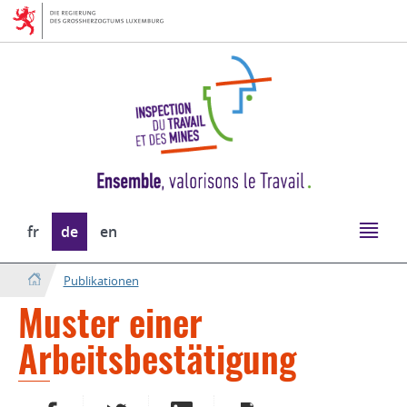
Zur
Zum
Navigation
Inhalt
Sprache
fr
de
en
wechseln
Publikationen
Muster einer
Arbeitsbestätigung