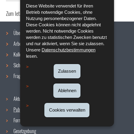
Diese Website verwendet für ihren
Betrieb notwendige Cookies, ohne
Zum letzten Mal aktualisiert am
28/10/2019
Nutzung personenbezogener Daten.
Diese Cookies können nicht abgelehnt
werden. Nicht notwendige Cookies
Über uns
werden zu statistischen Zwecken benutzt
Arbeitsbedingungen
und nur aktiviert, wenn Sie sie zulassen.
Navigationsmenü
Unsere
Datenschutzbestimmungen
Kollektive Vereinbarungen
lesen.
Sicherheit/Gesundheit am Arbeitsplatz
Zulassen
Fragen / Antworten
Ablehnen
Aktuelles
Publikationen
Cookies verwalten
Formulare
Gesetzgebung