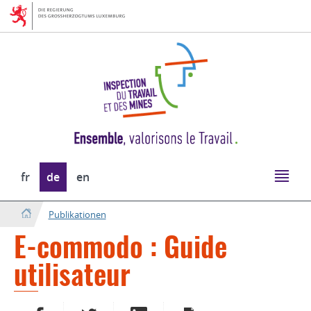
Zur
Zum
Navigation
Inhalt
Sprache
fr
de
en
wechseln
Publikationen
E-commodo : Guide
utilisateur