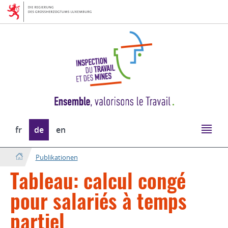
Zur
Zum
Navigation
Inhalt
Sprache
fr
de
en
wechseln
Publikationen
Tableau: calcul congé
pour salariés à temps
partiel