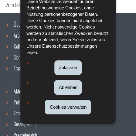
Diese Website verwendet für ihren
Zum letzten Mal aktualisiert am
28/10/2019
Betrieb notwendige Cookies, ohne
Nutzung personenbezogener Daten.
Diese Cookies können nicht abgelehnt
Über uns
werden. Nicht notwendige Cookies
werden zu statistischen Zwecken benutzt
Arbeitsbedingungen
Navigationsmenü
und nur aktiviert, wenn Sie sie zulassen.
Kollektive Vereinbarungen
Unsere
Datenschutzbestimmungen
lesen.
Sicherheit/Gesundheit am Arbeitsplatz
Fragen / Antworten
Zulassen
Ablehnen
Aktuelles
Publikationen
Cookies verwalten
Formulare
Gesetzgebung
Pressebereich