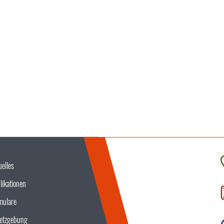
uelles
K
likationen
S
u
mulare
etzgebung