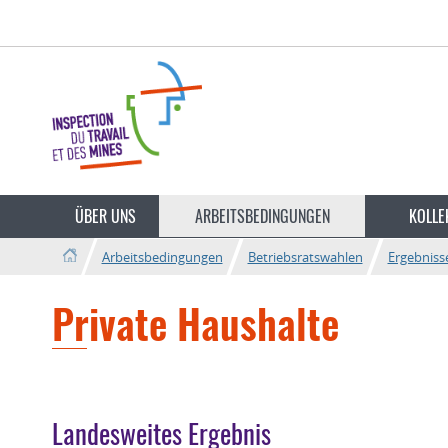
Zur
Zum
Navigation
Inhalt
Sprache
wechseln
ÜBER UNS
ARBEITSBEDINGUNGEN
KOLLE
Arbeitsbedingungen
Betriebsratswahlen
Ergebniss
Private Haushalte
Landesweites Ergebnis