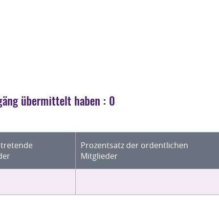
äng übermittelt haben : 0
rtretende
Prozentsatz der ordentlichen
der
Mitglieder