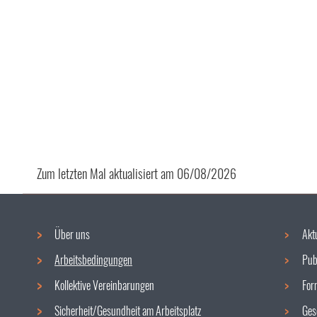
Zum letzten Mal aktualisiert am
06/08/2026
Über uns
Akt
Navigationsmenü
Arbeitsbedingungen
Pub
Kollektive Vereinbarungen
For
Sicherheit/Gesundheit am Arbeitsplatz
Ges