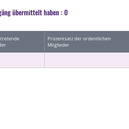
äng übermittelt haben : 0
rtretende
Prozentsatz der ordentlichen
der
Mitglieder