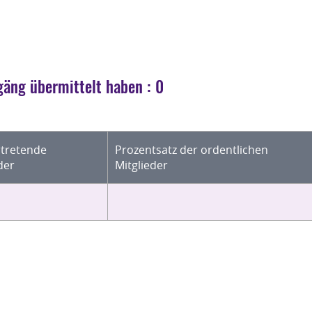
äng übermittelt haben : 0
rtretende
Prozentsatz der ordentlichen
der
Mitglieder