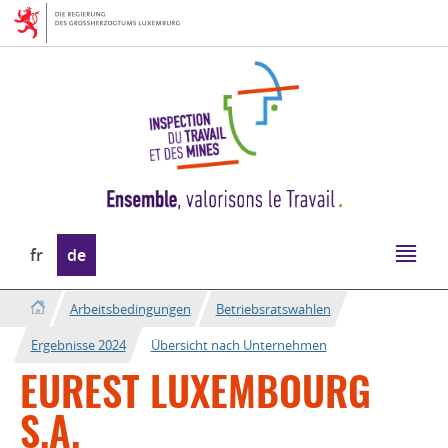
Zur
Zum
Navigation
Inhalt
Sprache
fr
de
wechseln
Arbeitsbedingungen
Betriebsratswahlen
Ergebnisse 2024
Übersicht nach Unternehmen
EUREST LUXEMBOURG
S.A.