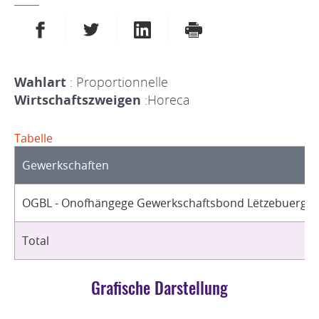
AUF FACEBOOK TEILEN
AUF TWITTER TEILEN
AUF LINKEDIN TEILEN
DRUCKEN
Wahlart
: Proportionnelle
Wirtschaftszweigen
:Horeca
Tabelle
Gewerkschaften
OGBL - Onofhängege Gewerkschaftsbond Lëtzebuerg / 
Total
Grafische Darstellung