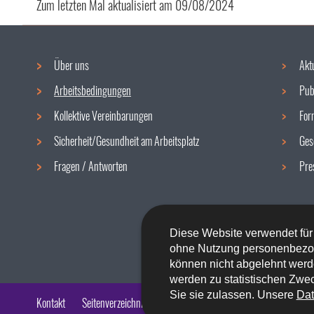
Zum letzten Mal aktualisiert am
09/08/2024
Über uns
Akt
Navigationsmenü
Arbeitsbedingungen
Pub
Kollektive Vereinbarungen
For
Sicherheit/Gesundheit am Arbeitsplatz
Ges
Fragen / Antworten
Pre
Diese Website verwendet für
ohne Nutzung personenbezo
können nicht abgelehnt werd
werden zu statistischen Zwec
Sie sie zulassen. Unsere
Dat
Kontakt
Seitenverzeichnis
Impressum
Barrierefreiheit
Rech