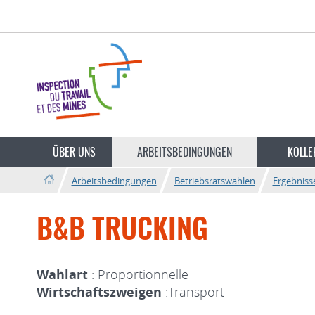
Zur
Zum
Navigation
Inhalt
Sprache
wechseln
ÜBER UNS
ARBEITSBEDINGUNGEN
KOLLE
Arbeitsbedingungen
Betriebsratswahlen
Ergebniss
B&B TRUCKING
Wahlart
: Proportionnelle
Wirtschaftszweigen
:Transport