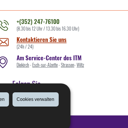
+(352) 247-76100
(8.30 bis 12 Uhr / 13.30 bis 16.30 Uhr)
ontaktieren
ie
Kontaktieren Sie uns
ns
(24h / 24)
Am Service-Center des ITM
Diekirch
-
Esch-sur-Alzette
-
Strassen
-
Wiltz
Folgen Sie
en
Cookies verwalten
Linkedin