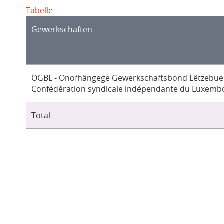
Tabelle
Gewerkschaften
OGBL - Onofhängege Gewerkschaftsbond Lëtzebuer
Confédération syndicale indépendante du Luxemb
Total