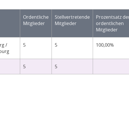
Ordentliche
Stellvertretende
Prozentsatz de
Mitglieder
Mitglieder
ordentlichen
Mitglieder
g /
5
5
100,00%
ourg
5
5