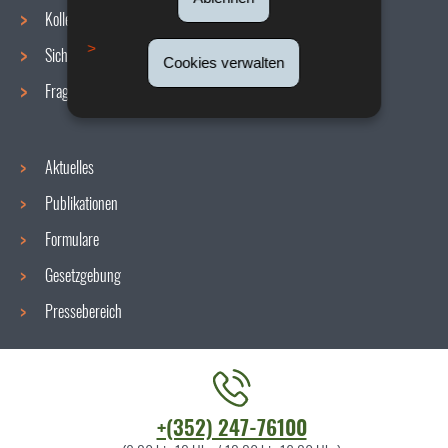
Navigationsmenü
Kollektive Vereinbarungen
Sicherheit/Gesundheit am Arbeitsplatz
Cookies verwalten
Fragen / Antworten
Aktuelles
Publikationen
Formulare
Gesetzgebung
Pressebereich
Kontaktieren
+(352) 247-76100