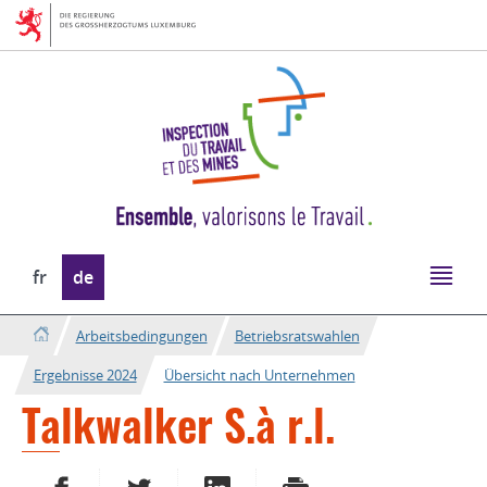
Zur
Zum
Navigation
Inhalt
Sprache
fr
de
wechseln
Arbeitsbedingungen
Betriebsratswahlen
Ergebnisse 2024
Übersicht nach Unternehmen
Talkwalker S.à r.l.
AUF FACEBOOK TEILEN
AUF TWITTER TEILEN
AUF LINKEDIN TEILEN
DRUCKEN