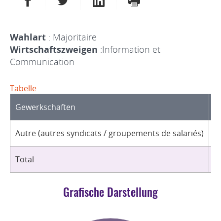
Wahlart
: Majoritaire
Wirtschaftszweigen
:Information et
Communication
Tabelle
Gewerkschaften
O
Autre (autres syndicats / groupements de salariés)
2
Total
2
Grafische Darstellung