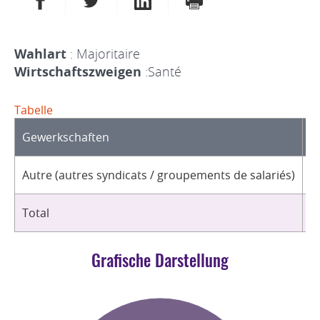
Wahlart
: Majoritaire
Wirtschaftszweigen
:Santé
Tabelle
Gewerkschaften
O
Autre (autres syndicats / groupements de salariés)
3
Total
3
Grafische Darstellung