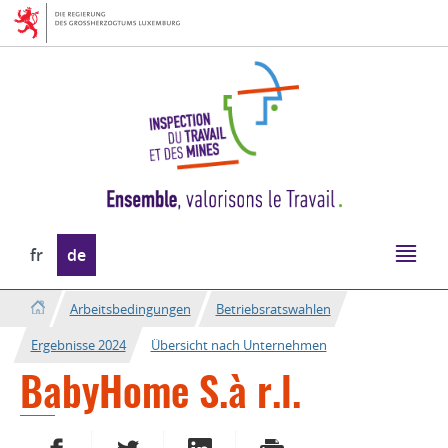
Zur
Zum
Navigation
Inhalt
Sprache
fr
de
wechseln
Arbeitsbedingungen
Betriebsratswahlen
Ergebnisse 2024
Übersicht nach Unternehmen
BabyHome S.à r.l.
AUF FACEBOOK TEILEN
AUF TWITTER TEILEN
AUF LINKEDIN TEILEN
DRUCKEN