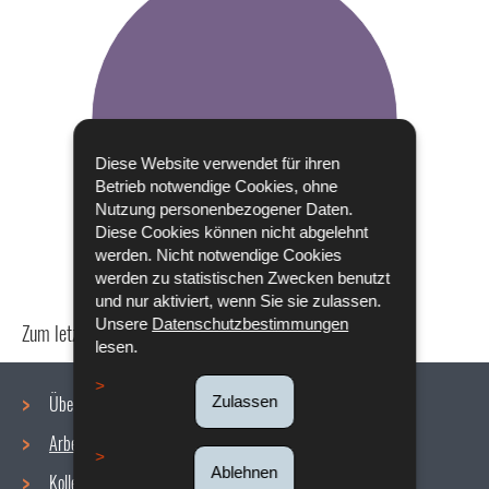
Diese Website verwendet für ihren
Betrieb notwendige Cookies, ohne
Nutzung personenbezogener Daten.
Diese Cookies können nicht abgelehnt
werden. Nicht notwendige Cookies
werden zu statistischen Zwecken benutzt
und nur aktiviert, wenn Sie sie zulassen.
Unsere
Datenschutzbestimmungen
Zum letzten Mal aktualisiert am
24/04/2024
lesen.
Über uns
Zulassen
Arbeitsbedingungen
Navigationsmenü
Ablehnen
Kollektive Vereinbarungen