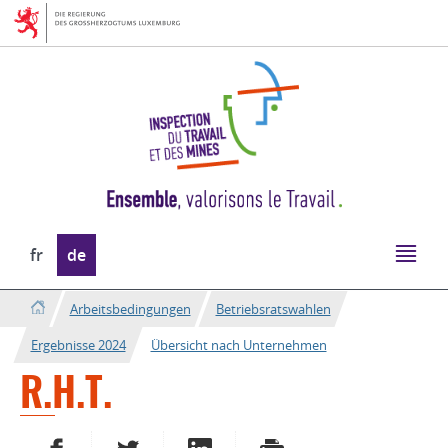
Zur
Zum
Navigation
Inhalt
Sprache
fr
de
wechseln
Arbeitsbedingungen
Betriebsratswahlen
Ergebnisse 2024
Übersicht nach Unternehmen
R.H.T.
AUF FACEBOOK TEILEN
AUF TWITTER TEILEN
AUF LINKEDIN TEILEN
DRUCKEN