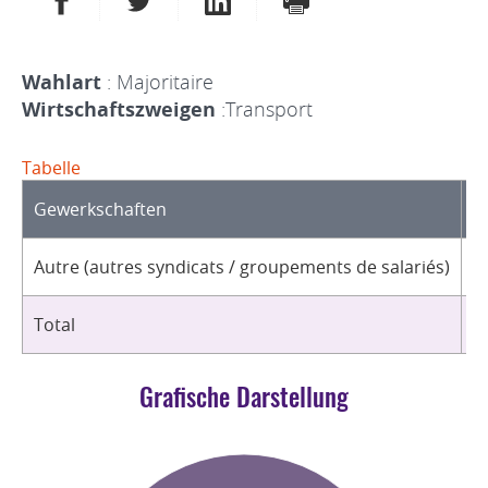
Wahlart
: Majoritaire
Wirtschaftszweigen
:Transport
Tabelle
Gewerkschaften
O
Autre (autres syndicats / groupements de salariés)
6
Total
6
Grafische Darstellung