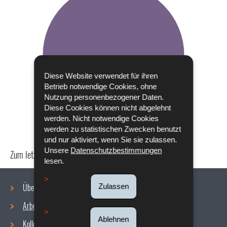
Diese Website verwendet für ihren
Betrieb notwendige Cookies, ohne
Nutzung personenbezogener Daten.
Diese Cookies können nicht abgelehnt
werden. Nicht notwendige Cookies
werden zu statistischen Zwecken benutzt
und nur aktiviert, wenn Sie sie zulassen.
Unsere
Datenschutzbestimmungen
Zum letzten Mal aktualisiert am
24/04/2024
lesen.
Über uns
Zulassen
Arbeitsbedingungen
Navigationsmenü
Ablehnen
Kollektive Vereinbarungen