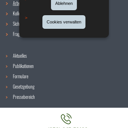
Arbeitsbedingungen
Ablehnen
Navigationsmenü
Kollektive Vereinbarungen
Cookies verwalten
Sicherheit/Gesundheit am Arbeitsplatz
Fragen / Antworten
Aktuelles
Publikationen
Formulare
Gesetzgebung
Pressebereich