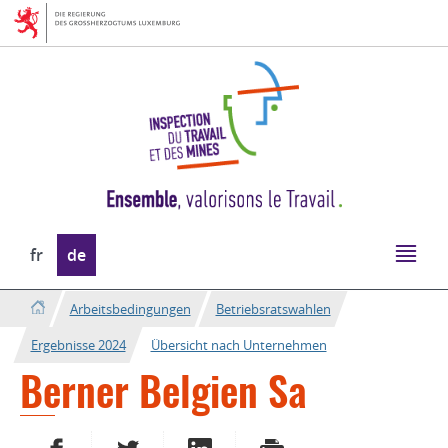
Zur
Zum
Navigation
Inhalt
Sprache
fr
de
wechseln
Arbeitsbedingungen
Betriebsratswahlen
Ergebnisse 2024
Übersicht nach Unternehmen
Berner Belgien Sa
AUF FACEBOOK TEILEN
AUF TWITTER TEILEN
AUF LINKEDIN TEILEN
DRUCKEN