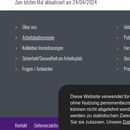
Zum letzten Mal aktualisiert am
24/04/2024
Über uns
Akt
Navigationsmenü
Arbeitsbedingungen
Pub
Kollektive Vereinbarungen
For
Sicherheit/Gesundheit am Arbeitsplatz
Ges
Fragen / Antworten
Pre
Diese Website verwendet für
ohne Nutzung personenbezo
können nicht abgelehnt werd
werden zu statistischen Zwec
Sie sie zulassen. Unsere
Dat
Kontakt
Seitenverzeichnis
Impressum
Barrierefreiheit
Rech