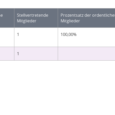
he
Stellvertretende
Prozentsatz der ordentlich
Mitglieder
Mitglieder
1
100,00%
1