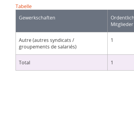
Tabelle
Gewerkschaften
Ordentlic
Mitglieder
Autre (autres syndicats /
1
groupements de salariés)
Total
1