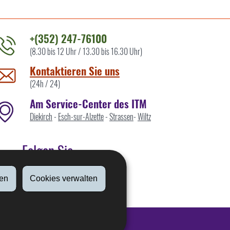
+(352) 247-76100
(8.30 bis 12 Uhr / 13.30 bis 16.30 Uhr)
ontaktieren
ie
Kontaktieren Sie uns
ns
(24h / 24)
Am Service-Center des ITM
Diekirch
-
Esch-sur-Alzette
-
Strassen
-
Wiltz
Folgen Sie
en
Cookies verwalten
Linkedin