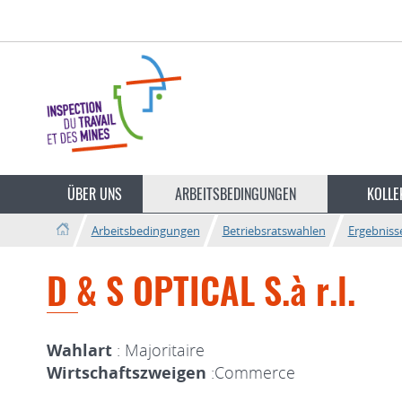
Zur
Zum
Navigation
Inhalt
Sprache
wechseln
ÜBER UNS
ARBEITSBEDINGUNGEN
KOLLE
Arbeitsbedingungen
Betriebsratswahlen
Ergebniss
D & S OPTICAL S.à r.l.
Wahlart
: Majoritaire
Wirtschaftszweigen
:Commerce