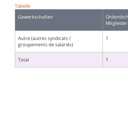
Tabelle
Gewerkschaften
Ordentlic
Mitglieder
Autre (autres syndicats /
1
groupements de salariés)
Total
1