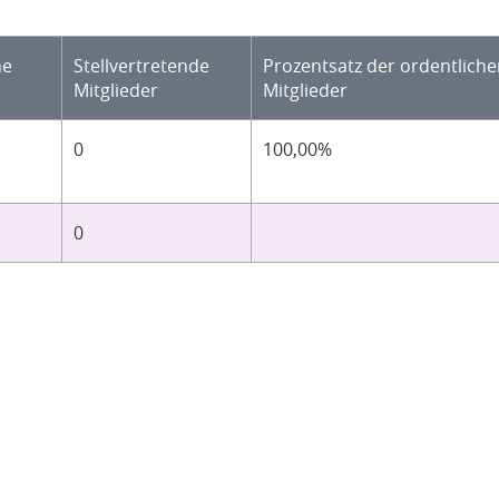
he
Stellvertretende
Prozentsatz der ordentlich
Mitglieder
Mitglieder
0
100,00%
0