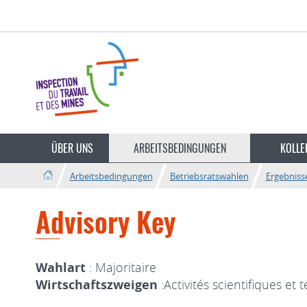
Zur
Zum
Navigation
Inhalt
Sprache
wechseln
ÜBER UNS
ARBEITSBEDINGUNGEN
KOLLE
Arbeitsbedingungen
Betriebsratswahlen
Ergebniss
Advisory Key
Wahlart
: Majoritaire
Wirtschaftszweigen
:Activités scientifiques et