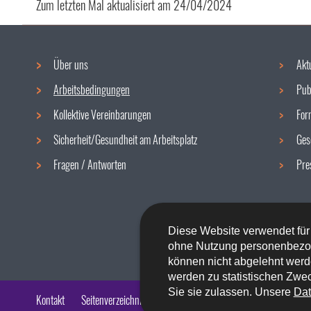
Zum letzten Mal aktualisiert am
24/04/2024
Über uns
Akt
Navigationsmenü
Arbeitsbedingungen
Pub
Kollektive Vereinbarungen
For
Sicherheit/Gesundheit am Arbeitsplatz
Ges
Fragen / Antworten
Pre
Diese Website verwendet für
ohne Nutzung personenbezo
können nicht abgelehnt werd
werden zu statistischen Zwec
Sie sie zulassen. Unsere
Dat
Kontakt
Seitenverzeichnis
Impressum
Barrierefreiheit
Rech