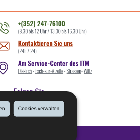
+(352) 247-76100
(8.30 bis 12 Uhr / 13.30 bis 16.30 Uhr)
ontaktieren
ie
Kontaktieren Sie uns
ns
(24h / 24)
Am Service-Center des ITM
Diekirch
-
Esch-sur-Alzette
-
Strassen
-
Wiltz
Folgen Sie
en
Cookies verwalten
Linkedin