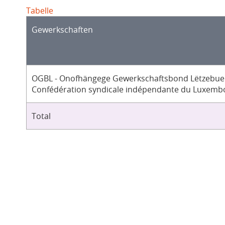
Tabelle
Gewerkschaften
OGBL - Onofhängege Gewerkschaftsbond Lëtzebuer
Confédération syndicale indépendante du Luxemb
Total