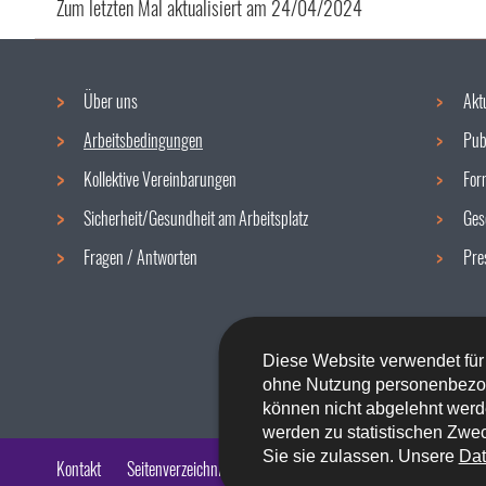
Zum letzten Mal aktualisiert am
24/04/2024
Über uns
Akt
Navigationsmenü
Arbeitsbedingungen
Pub
Kollektive Vereinbarungen
For
Sicherheit/Gesundheit am Arbeitsplatz
Ges
Fragen / Antworten
Pre
Diese Website verwendet für
ohne Nutzung personenbezo
können nicht abgelehnt werd
werden zu statistischen Zwec
Sie sie zulassen. Unsere
Dat
Kontakt
Seitenverzeichnis
Impressum
Barrierefreiheit
Rech