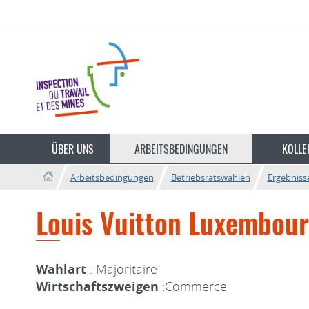
Zur
Zum
Navigation
Inhalt
Sprache
wechseln
ÜBER UNS
ARBEITSBEDINGUNGEN
KOLLE
Arbeitsbedingungen
Betriebsratswahlen
Ergebniss
Louis Vuitton Luxembourg
Wahlart
: Majoritaire
Wirtschaftszweigen
:Commerce