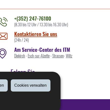
+(352) 247-76100
(8.30 bis 12 Uhr / 13.30 bis 16.30 Uhr)
ontaktieren
ie
Kontaktieren Sie uns
ns
(24h / 24)
Am Service-Center des ITM
Diekirch
-
Esch-sur-Alzette
-
Strassen
-
Wiltz
Folgen Sie
en
Cookies verwalten
Linkedin