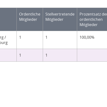
Ordentliche
Stellvertretende
Prozentsatz de
Mitglieder
Mitglieder
ordentlichen
Mitglieder
g /
1
1
100,00%
ourg
1
1