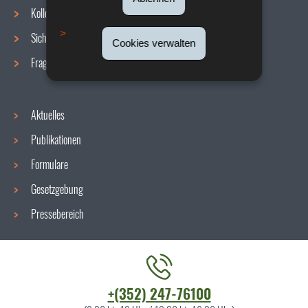
Navigationsmenü
Kollektive Vereinbarungen
Sicherheit/Gesundheit am Arbeitsplatz
Cookies verwalten
Fragen / Antworten
Aktuelles
Publikationen
Formulare
Gesetzgebung
Pressebereich
Kontaktieren
+(352) 247-76100