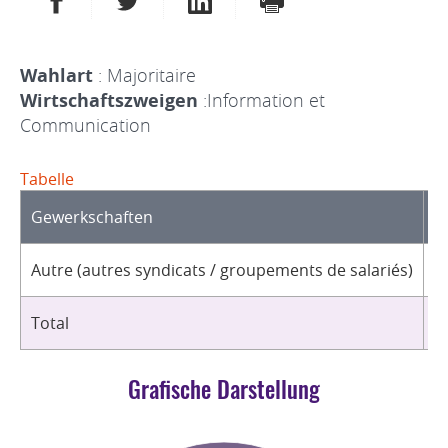
Wahlart
: Majoritaire
Wirtschaftszweigen
:Information et
Communication
Tabelle
Gewerkschaften
O
Autre (autres syndicats / groupements de salariés)
2
Total
2
Grafische Darstellung