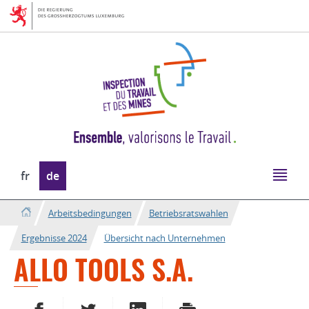
Zur
Zum
Navigation
Inhalt
Sprache
fr
de
wechseln
Arbeitsbedingungen
Betriebsratswahlen
Ergebnisse 2024
Übersicht nach Unternehmen
ALLO TOOLS S.A.
AUF FACEBOOK TEILEN
AUF TWITTER TEILEN
AUF LINKEDIN TEILEN
DRUCKEN