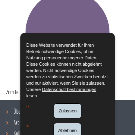
Diese Website verwendet für ihren
Betrieb notwendige Cookies, ohne
Nutzung personenbezogener Daten.
Diese Cookies können nicht abgelehnt
werden. Nicht notwendige Cookies
werden zu statistischen Zwecken benutzt
und nur aktiviert, wenn Sie sie zulassen.
Unsere
Datenschutzbestimmungen
Zum letzten Mal aktualisiert am
24/04/2024
lesen.
Über uns
Zulassen
Arbeitsbedingungen
Navigationsmenü
Ablehnen
Kollektive Vereinbarungen