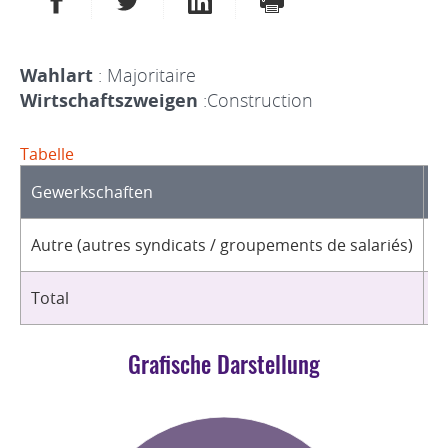
Wahlart
: Majoritaire
Wirtschaftszweigen
:Construction
Tabelle
Gewerkschaften
O
Autre (autres syndicats / groupements de salariés)
1
Total
1
Grafische Darstellung