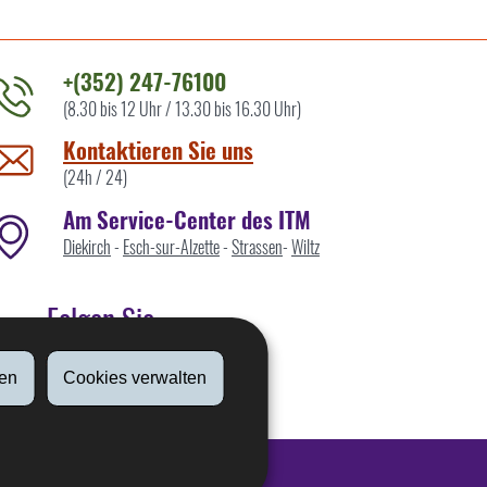
+(352) 247-76100
(8.30 bis 12 Uhr / 13.30 bis 16.30 Uhr)
ontaktieren
ie
Kontaktieren Sie uns
ns
(24h / 24)
Am Service-Center des ITM
Diekirch
-
Esch-sur-Alzette
-
Strassen
-
Wiltz
Folgen Sie
en
Cookies verwalten
Linkedin