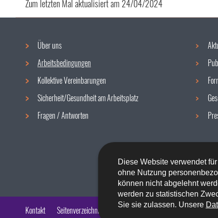
Zum letzten Mal aktualisiert am
24/04/2024
Über uns
Akt
Navigationsmenü
Arbeitsbedingungen
Pub
Kollektive Vereinbarungen
For
Sicherheit/Gesundheit am Arbeitsplatz
Ges
Fragen / Antworten
Pre
Diese Website verwendet für
ohne Nutzung personenbezo
können nicht abgelehnt werd
werden zu statistischen Zwec
Sie sie zulassen. Unsere
Dat
Kontakt
Seitenverzeichnis
Impressum
Barrierefreiheit
Rech