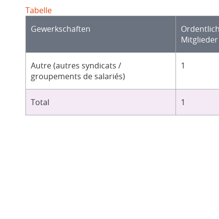
Tabelle
Gewerkschaften
Ordentlic
Mitglieder
Autre (autres syndicats /
1
groupements de salariés)
Total
1