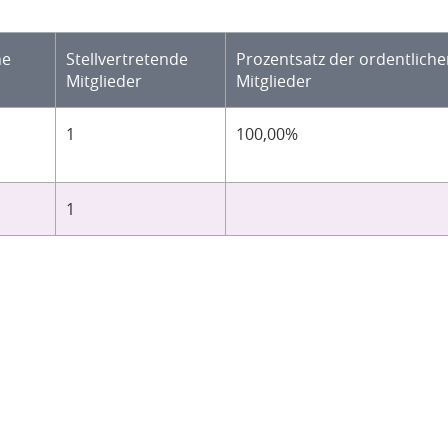
he
Stellvertretende
Prozentsatz der ordentlich
Mitglieder
Mitglieder
1
100,00%
1