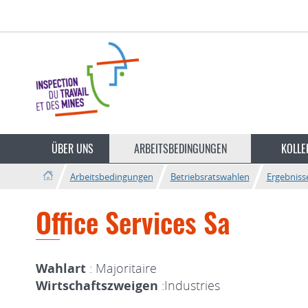
Zur
Zum
Navigation
Inhalt
Sprache
wechseln
ÜBER UNS
ARBEITSBEDINGUNGEN
KOLLE
Arbeitsbedingungen
Betriebsratswahlen
Ergebniss
Office Services Sa
Wahlart
: Majoritaire
Wirtschaftszweigen
:Industries