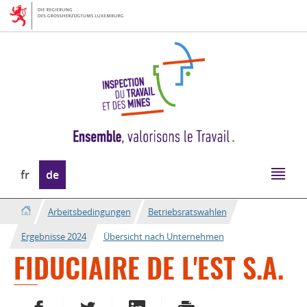
Zur
Zum
Navigation
Inhalt
Sprache
fr
de
wechseln
Arbeitsbedingungen
Betriebsratswahlen
Ergebnisse 2024
Übersicht nach Unternehmen
FIDUCIAIRE DE L'EST S.A.
AUF FACEBOOK TEILEN
AUF TWITTER TEILEN
AUF LINKEDIN TEILEN
DRUCKEN