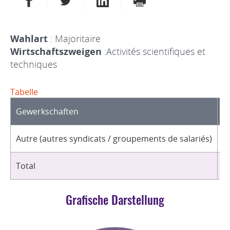
Wahlart
: Majoritaire
Wirtschaftszweigen
:Activités scientifiques et
techniques
Tabelle
Gewerkschaften
O
Autre (autres syndicats / groupements de salariés)
2
Total
2
Grafische Darstellung