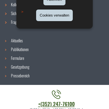
Navigationsmenü
Kollektive Vereinbarungen
Sicherheit/Gesundheit am Arbeitsplatz
Cookies verwalten
Fragen / Antworten
Aktuelles
Publikationen
Formulare
Gesetzgebung
Pressebereich
Kontaktieren
+(352) 247-76100