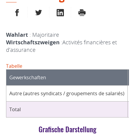
AUF FACEBOOK TEILEN
AUF TWITTER TEILEN
AUF LINKEDIN TEILEN
DRUCKEN
Wahlart
: Majoritaire
Wirtschaftszweigen
:Activités financières et
d’assurance
Tabelle
Gewerkschaften
O
Autre (autres syndicats / groupements de salariés)
3
Total
3
Grafische Darstellung