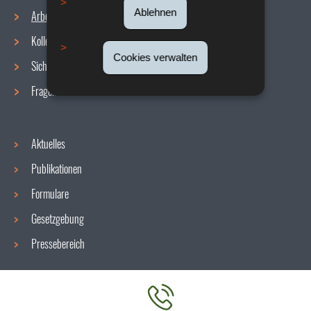
Ablehnen
Arbeitsbedingungen
Navigationsmenü
Kollektive Vereinbarungen
Cookies verwalten
Sicherheit/Gesundheit am Arbeitsplatz
Fragen / Antworten
Aktuelles
Publikationen
Formulare
Gesetzgebung
Pressebereich