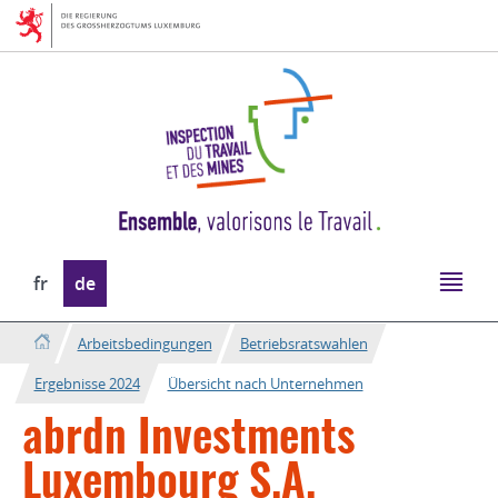
Zur
Zum
Navigation
Inhalt
Sprache
fr
de
wechseln
Arbeitsbedingungen
Betriebsratswahlen
Ergebnisse 2024
Übersicht nach Unternehmen
abrdn Investments
Luxembourg S.A.