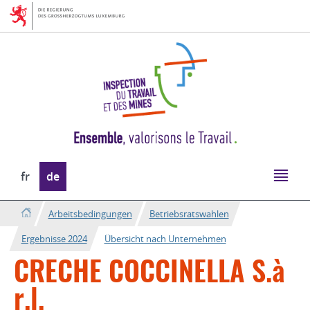
Zur
Zum
Navigation
Inhalt
Sprache
fr
de
wechseln
Arbeitsbedingungen
Betriebsratswahlen
Ergebnisse 2024
Übersicht nach Unternehmen
CRECHE COCCINELLA S.à
r.l.