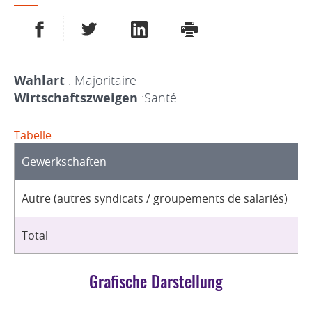
AUF FACEBOOK TEILEN
AUF TWITTER TEILEN
AUF LINKEDIN TEILEN
DRUCKEN
Wahlart
: Majoritaire
Wirtschaftszweigen
:Santé
Tabelle
Gewerkschaften
O
Autre (autres syndicats / groupements de salariés)
1
Total
1
Grafische Darstellung