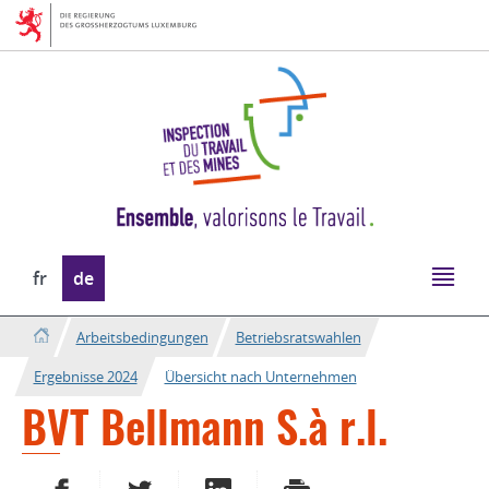
Zur
Zum
Navigation
Inhalt
Sprache
fr
de
wechseln
Arbeitsbedingungen
Betriebsratswahlen
Ergebnisse 2024
Übersicht nach Unternehmen
BVT Bellmann S.à r.l.
AUF FACEBOOK TEILEN
AUF TWITTER TEILEN
AUF LINKEDIN TEILEN
DRUCKEN