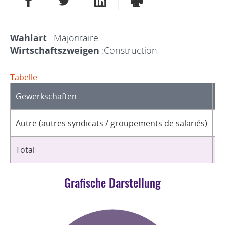
Wahlart
: Majoritaire
Wirtschaftszweigen
:Construction
Tabelle
Gewerkschaften
O
Autre (autres syndicats / groupements de salariés)
1
Total
1
Grafische Darstellung