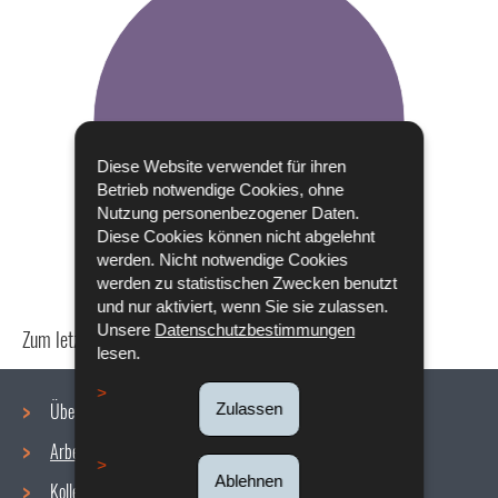
Diese Website verwendet für ihren
Betrieb notwendige Cookies, ohne
Nutzung personenbezogener Daten.
Diese Cookies können nicht abgelehnt
werden. Nicht notwendige Cookies
werden zu statistischen Zwecken benutzt
und nur aktiviert, wenn Sie sie zulassen.
Unsere
Datenschutzbestimmungen
Zum letzten Mal aktualisiert am
24/04/2024
lesen.
Über uns
Zulassen
Arbeitsbedingungen
Navigationsmenü
Ablehnen
Kollektive Vereinbarungen