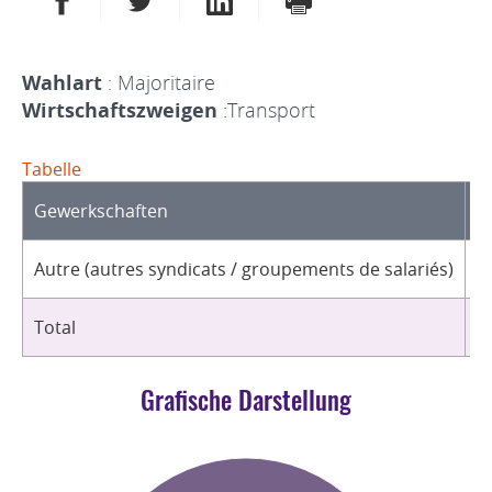
Wahlart
: Majoritaire
Wirtschaftszweigen
:Transport
Tabelle
Gewerkschaften
O
Autre (autres syndicats / groupements de salariés)
1
Total
1
Grafische Darstellung