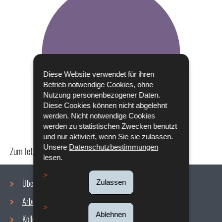
Diese Website verwendet für ihren
Betrieb notwendige Cookies, ohne
Nutzung personenbezogener Daten.
Diese Cookies können nicht abgelehnt
werden. Nicht notwendige Cookies
werden zu statistischen Zwecken benutzt
und nur aktiviert, wenn Sie sie zulassen.
Unsere
Datenschutzbestimmungen
Zum letzten Mal aktualisiert am
24/04/2024
lesen.
Über uns
Zulassen
Arbeitsbedingungen
Navigationsmenü
Ablehnen
Kollektive Vereinbarungen