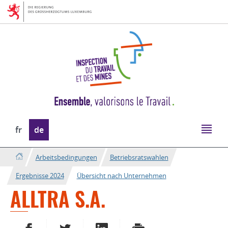
Zur
Zum
Navigation
Inhalt
Sprache
fr
de
wechseln
Arbeitsbedingungen
Betriebsratswahlen
Ergebnisse 2024
Übersicht nach Unternehmen
ALLTRA S.A.
AUF FACEBOOK TEILEN
AUF TWITTER TEILEN
AUF LINKEDIN TEILEN
DRUCKEN