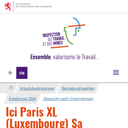
Zur
Zum
Navigation
Inhalt
Sprache
fr
de
wechseln
Arbeitsbedingungen
Betriebsratswahlen
Ergebnisse 2024
Übersicht nach Unternehmen
Ici Paris XL
(Luxembourg) Sa