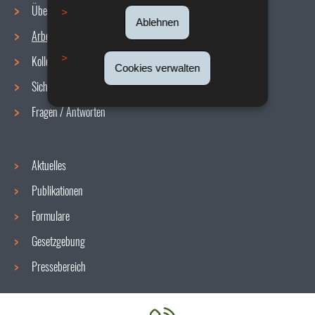
Über uns
Ablehnen
Arbeitsbedingungen
Navigationsmenü
Kollektive Vereinbarungen
Cookies verwalten
Sicherheit/Gesundheit am Arbeitsplatz
Fragen / Antworten
Aktuelles
Publikationen
Formulare
Gesetzgebung
Pressebereich