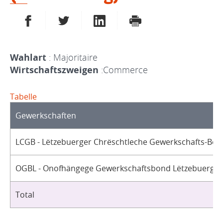
AUF FACEBOOK TEILEN
AUF TWITTER TEILEN
AUF LINKEDIN TEILEN
DRUCKEN
Wahlart
: Majoritaire
Wirtschaftszweigen
:Commerce
Tabelle
Gewerkschaften
LCGB - Lëtzebuerger Chrëschtleche Gewerkschafts-Bon
OGBL - Onofhängege Gewerkschaftsbond Lëtzebuerg / 
Total